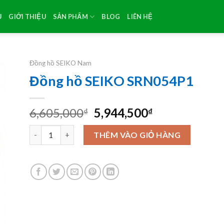
Ủ
GIỚI THIỆU
SẢN PHẨM
BLOG
LIÊN HỆ
Đồng hồ SEIKO Nam
Đồng hồ SEIKO SRN054P1
Original
Current
6,605,000
5,944,500
₫
₫
price
price
Đồng hồ SEIKO SRN054P1 số lượng
was:
is:
THÊM VÀO GIỎ HÀNG
6,605,000₫.
5,944,500₫.