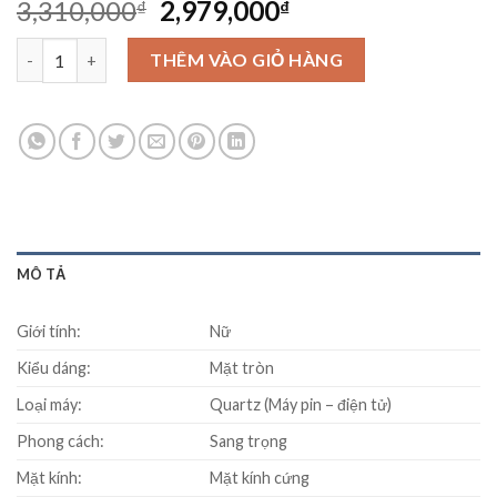
Original
Current
3,310,000
2,979,000
₫
₫
price
price
Đồng hồ SEIKO SXDF83P1 số lượng
was:
is:
THÊM VÀO GIỎ HÀNG
3,310,000₫.
2,979,000₫.
MÔ TẢ
Giới tính:
Nữ
Kiểu dáng:
Mặt tròn
Loại máy:
Quartz (Máy pin – điện tử)
Phong cách:
Sang trọng
Mặt kính:
Mặt kính cứng