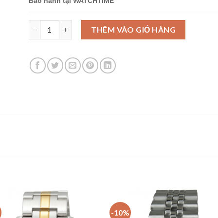
Bảo hành tại WATCHTIME
Seiko SNKK17K1 số lượng
THÊM VÀO GIỎ HÀNG
-10%