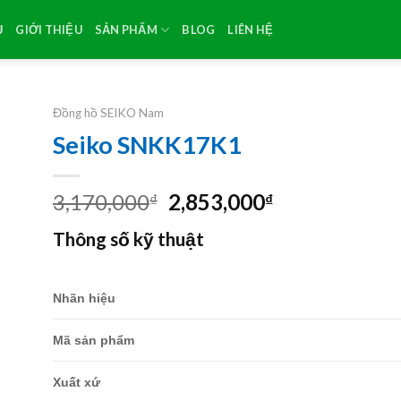
Ủ
GIỚI THIỆU
SẢN PHẨM
BLOG
LIÊN HỆ
Đồng hồ SEIKO Nam
Seiko SNKK17K1
Original
Current
3,170,000
2,853,000
₫
₫
price
price
Thông số kỹ thuật
was:
is:
3,170,000₫.
2,853,000₫.
Nhãn hiệu
Mã sản phẩm
Xuất xứ