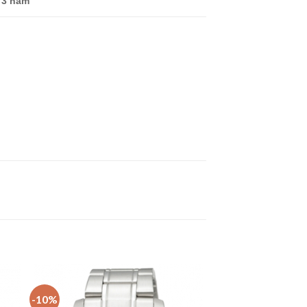
3 năm
-10%