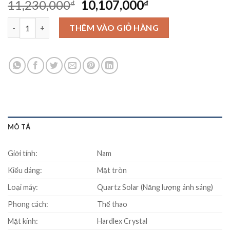
Original
Current
11,230,000
10,107,000
₫
₫
price
price
Đồng Hồ Seiko SSC705P1 số lượng
was:
is:
THÊM VÀO GIỎ HÀNG
11,230,000₫.
10,107,000₫.
MÔ TẢ
Giới tính:
Nam
Kiểu dáng:
Mặt tròn
Loại máy:
Quartz Solar (Năng lượng ánh sáng)
Phong cách:
Thể thao
Mặt kính:
Hardlex Crystal