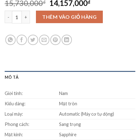
Original
Current
15,730,000
14,157,000
₫
₫
price
price
Đồng Hồ Seiko SSA373J1 số lượng
was:
is:
THÊM VÀO GIỎ HÀNG
15,730,000₫.
14,157,000₫.
MÔ TẢ
Giới tính:
Nam
Kiểu dáng:
Mặt tròn
Loại máy:
Automatic (Máy cơ tự động)
Phong cách:
Sang trọng
Mặt kính:
Sapphire