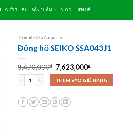
Ủ
GIỚI THIỆU
SẢN PHẨM
BLOG
LIÊN HỆ
Đồng hồ Seiko Automatic
Đồng hồ SEIKO SSA043J1
Original
Current
8,470,000
7,623,000
₫
₫
price
price
Đồng hồ SEIKO SSA043J1 số lượng
was:
is:
THÊM VÀO GIỎ HÀNG
8,470,000₫.
7,623,000₫.