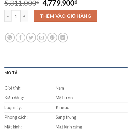
Original
Current
5,311,000
4,779,900
₫
₫
price
price
Đồng hồ SEIKO SKA657P1 số lượng
was:
is:
THÊM VÀO GIỎ HÀNG
5,311,000₫.
4,779,900₫.
MÔ TẢ
Giới tính:
Nam
Kiểu dáng:
Mặt tròn
Loại máy:
Kinetic
Phong cách:
Sang trọng
Mặt kính:
Mặt kính cứng