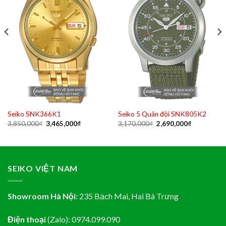
Seiko SNK366K1
Seiko 5 Quân đội SNK805K2
Original
Current
Original
Current
3,850,000
₫
3,465,000
₫
3,170,000
₫
2,690,000
₫
price
price
price
price
was:
is:
was:
is:
₫.
3,850,000₫.
3,465,000₫.
3,170,000₫.
2,690,000₫
SEIKO VIỆT NAM
Showroom Hà Nội:
235 Bạch Mai, Hai Bà Trưng
Điện thoại
(Zalo):
0974.099.090