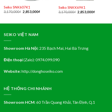
Seiko SNK607K1
Seiko SNKK69K1
Original
Current
Original
Current
3,170,000
₫
2,853,000
₫
3,170,000
₫
2,853,000
₫
price
price
price
price
was:
is:
was:
is:
3,170,000₫.
2,853,000₫.
3,170,000₫.
2,853,000₫
₫.
SEIKO VIỆT NAM
Showroom Hà Nội:
235 Bạch Mai, Hai Bà Trưng
Điện thoại
(Zalo):
0974.099.090
Website:
http://donghoseiko.com
HỆ THỐNG CHI NHÁNH
Showroom HCM
:
60 Trần Quang Khải, Tân Định
, Q.1