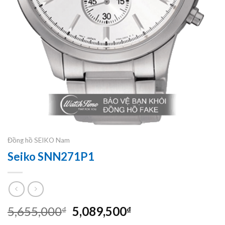
Đồng hồ SEIKO Nam
Seiko SNN271P1
Original
Current
5,655,000
5,089,500
₫
₫
price
price