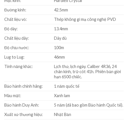
Mặt kính:
Hardlex Crystal
Đường kính:
42.5mm
Chất liệu vỏ:
Thép không gỉ mạ công nghệ PVD
Độ dày:
13.4mm
Chất liệu dây:
Dây dù
Độ chịu nước:
100m
Lug to Lug:
46mm
Tính năng khác:
Lịch thứ, lịch ngày. Caliber 4R36, 24
chân kính, trữ cót 41h. Phiên bản giới
hạn 6500 chiếc.
Bảo hành chính hãng:
1 năm quốc tế
Màu mặt:
Xanh lam
Bảo hành Duy Anh:
5 năm (đã bao gồm Bảo hành Quốc tế).
Xuất xứ thương hiệu:
Nhật Bản