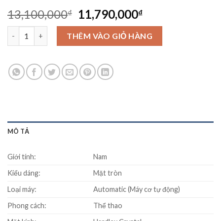
Original
Current
13,100,000
11,790,000
₫
₫
price
price
Seiko 5 Sports SASUKE Limited Edition SRPF69K1 số lượng
was:
is:
THÊM VÀO GIỎ HÀNG
13,100,000₫.
11,790,000₫.
MÔ TẢ
Giới tính:
Nam
Kiểu dáng:
Mặt tròn
Loại máy:
Automatic (Máy cơ tự động)
Phong cách:
Thể thao