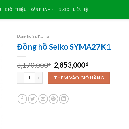
Ủ
GIỚI THIỆU
SẢN PHẨM
BLOG
LIÊN HỆ
Đồng hồ SEIKO nữ
Đồng hồ Seiko SYMA27K1
Original
Current
3,170,000
2,853,000
₫
₫
price
price
Đồng hồ Seiko SYMA27K1 số lượng
was:
is:
THÊM VÀO GIỎ HÀNG
3,170,000₫.
2,853,000₫.