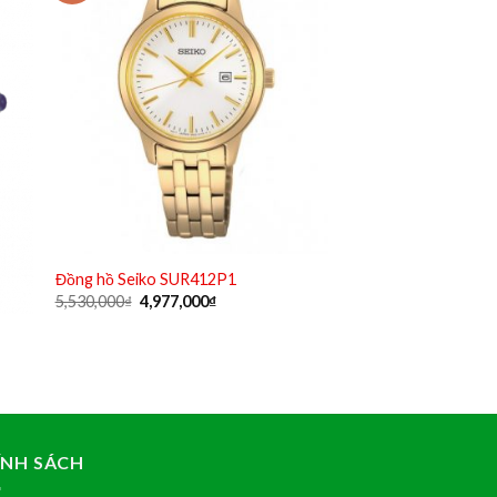
Đồng hồ Seiko SUR412P1
Original
Current
5,530,000
₫
4,977,000
₫
price
price
was:
is:
5,530,000₫.
4,977,000₫.
ÍNH SÁCH