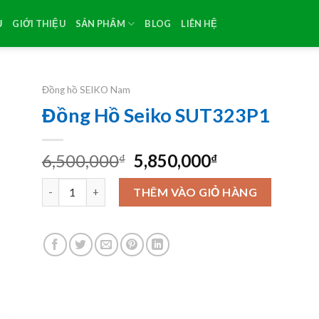
Ủ
GIỚI THIỆU
SẢN PHẨM
BLOG
LIÊN HỆ
Đồng hồ SEIKO Nam
Đồng Hồ Seiko SUT323P1
Original
Current
6,500,000
5,850,000
₫
₫
price
price
Đồng Hồ Seiko SUT323P1 số lượng
was:
is:
THÊM VÀO GIỎ HÀNG
6,500,000₫.
5,850,000₫.