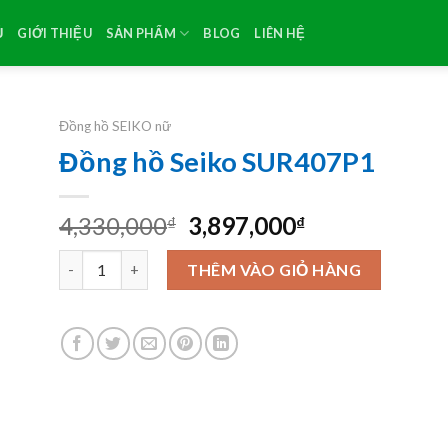
Ủ
GIỚI THIỆU
SẢN PHẨM
BLOG
LIÊN HỆ
Đồng hồ SEIKO nữ
Đồng hồ Seiko SUR407P1
Original
Current
4,330,000
3,897,000
₫
₫
price
price
Đồng hồ Seiko SUR407P1 số lượng
was:
is:
THÊM VÀO GIỎ HÀNG
4,330,000₫.
3,897,000₫.