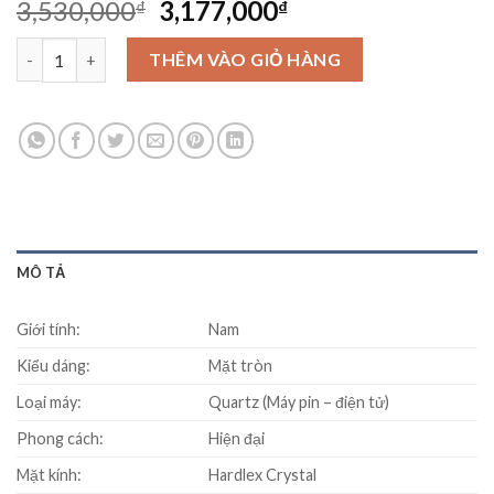
Original
Current
3,530,000
3,177,000
₫
₫
price
price
Đồng Hồ Seiko SUR279P1 số lượng
was:
is:
THÊM VÀO GIỎ HÀNG
3,530,000₫.
3,177,000₫.
MÔ TẢ
Giới tính:
Nam
Kiểu dáng:
Mặt tròn
Loại máy:
Quartz (Máy pin – điện tử)
Phong cách:
Hiện đại
Mặt kính:
Hardlex Crystal