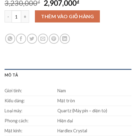
Original
Current
3,230,000
2,907,000
₫
₫
price
price
Đồng Hồ Seiko SUR265P1 số lượng
was:
is:
THÊM VÀO GIỎ HÀNG
3,230,000₫.
2,907,000₫.
MÔ TẢ
Giới tính:
Nam
Kiểu dáng:
Mặt tròn
Loại máy:
Quartz (Máy pin – điện tử)
Phong cách:
Hiện đại
Mặt kính:
Hardlex Crystal