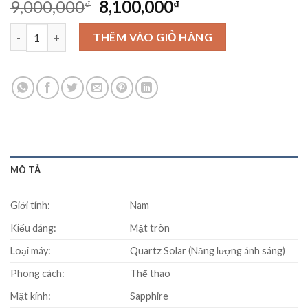
Original
Current
9,000,000
8,100,000
₫
₫
price
price
Đồng Hồ Seiko SSC651P1 số lượng
was:
is:
THÊM VÀO GIỎ HÀNG
9,000,000₫.
8,100,000₫.
MÔ TẢ
Giới tính:
Nam
Kiểu dáng:
Mặt tròn
Loại máy:
Quartz Solar (Năng lượng ánh sáng)
Phong cách:
Thể thao
Mặt kính:
Sapphire