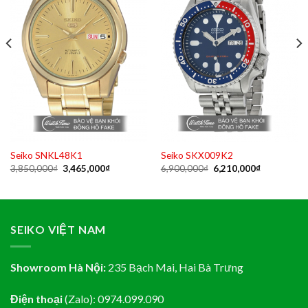
Seiko SNKL48K1
Seiko SKX009K2
Original
Current
Original
Current
3,850,000
₫
3,465,000
₫
6,900,000
₫
6,210,000
₫
price
price
price
price
was:
is:
was:
is:
₫.
3,850,000₫.
3,465,000₫.
6,900,000₫.
6,210,000₫
SEIKO VIỆT NAM
Showroom Hà Nội:
235 Bạch Mai, Hai Bà Trưng
Điện thoại
(Zalo):
0974.099.090