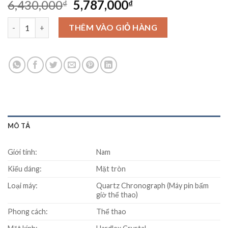
Original
Current
6,430,000
5,787,000
₫
₫
price
price
Đồng hồ Seiko SSB293P1 số lượng
was:
is:
THÊM VÀO GIỎ HÀNG
6,430,000₫.
5,787,000₫.
MÔ TẢ
Giới tính:
Nam
Kiểu dáng:
Mặt tròn
Loại máy:
Quartz Chronograph (Máy pin bấm
giờ thể thao)
Phong cách:
Thể thao