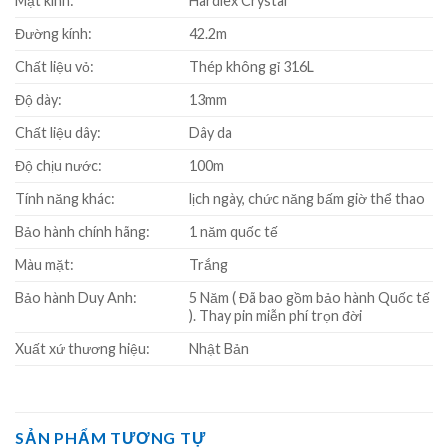
Mặt kính:
Hardlex Crystal
Đường kính:
42.2m
Chất liệu vỏ:
Thép không gỉ 316L
Độ dày:
13mm
Chất liệu dây:
Dây da
Độ chịu nước:
100m
Tính năng khác:
lịch ngày, chức năng bấm giờ thể thao
Bảo hành chính hãng:
1 năm quốc tế
Màu mặt:
Trắng
Bảo hành Duy Anh:
5 Năm ( Đã bao gồm bảo hành Quốc tế
). Thay pin miễn phí trọn đời
Xuất xứ thương hiệu:
Nhật Bản
SẢN PHẨM TƯƠNG TỰ