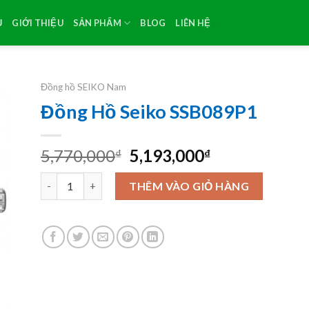
Ủ
GIỚI THIỆU
SẢN PHẨM
BLOG
LIÊN HỆ
Đồng hồ SEIKO Nam
Đồng Hồ Seiko SSB089P1
Original
Current
5,770,000
5,193,000
₫
₫
price
price
Đồng Hồ Seiko SSB089P1 số lượng
was:
is:
THÊM VÀO GIỎ HÀNG
5,770,000₫.
5,193,000₫.