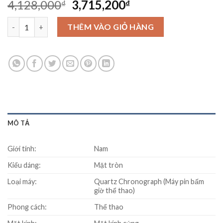
Original
Current
4,128,000
3,715,200
₫
₫
price
price
Đồng hồ SEIKO SSB069P1 số lượng
was:
is:
THÊM VÀO GIỎ HÀNG
4,128,000₫.
3,715,200₫.
MÔ TẢ
Giới tính:
Nam
Kiểu dáng:
Mặt tròn
Loại máy:
Quartz Chronograph (Máy pin bấm
giờ thể thao)
Phong cách:
Thể thao