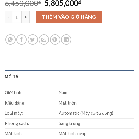
Original
Current
6,450,000
5,805,000
₫
₫
price
price
Đồng hồ SEIKO SSA076K1 số lượng
was:
is:
THÊM VÀO GIỎ HÀNG
6,450,000₫.
5,805,000₫.
MÔ TẢ
Giới tính:
Nam
Kiểu dáng:
Mặt tròn
Loại máy:
Automatic (Máy cơ tự động)
Phong cách:
Sang trọng
Mặt kính:
Mặt kính cứng