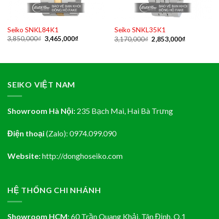
Seiko SNKL84K1
Seiko SNKL35K1
Original
Current
Original
Current
3,850,000
₫
3,465,000
₫
3,170,000
₫
2,853,000
₫
price
price
price
price
was:
is:
was:
is:
3,850,000₫.
3,465,000₫.
3,170,000₫.
2,853,000₫
₫.
SEIKO VIỆT NAM
Showroom Hà Nội:
235 Bạch Mai, Hai Bà Trưng
Điện thoại
(Zalo):
0974.099.090
Website:
http://donghoseiko.com
HỆ THỐNG CHI NHÁNH
Showroom HCM
:
60 Trần Quang Khải, Tân Định
, Q.1