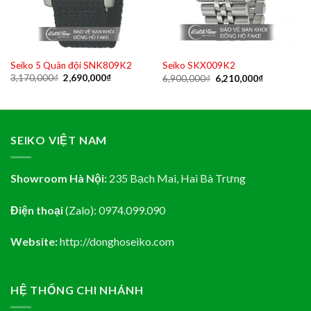
Seiko 5 Quân đội SNK809K2
Seiko SKX009K2
Original
Current
Original
Current
3,170,000
₫
2,690,000
₫
6,900,000
₫
6,210,000
₫
price
price
price
price
was:
is:
was:
is:
₫.
3,170,000₫.
2,690,000₫.
6,900,000₫.
6,210,000₫
SEIKO VIỆT NAM
Showroom Hà Nội:
235 Bạch Mai, Hai Bà Trưng
Điện thoại
(Zalo):
0974.099.090
Website:
http://donghoseiko.com
HỆ THỐNG CHI NHÁNH