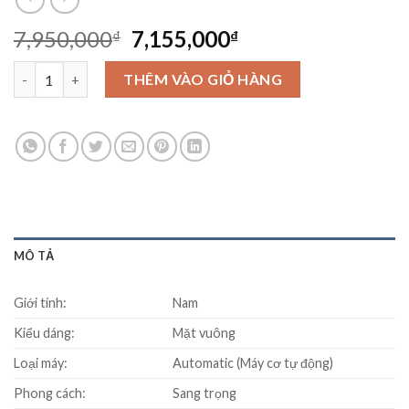
Original
Current
7,950,000
7,155,000
₫
₫
price
price
Đồng hồ SEIKO SNZH45K1 số lượng
was:
is:
THÊM VÀO GIỎ HÀNG
7,950,000₫.
7,155,000₫.
MÔ TẢ
Giới tính:
Nam
Kiểu dáng:
Mặt vuông
Loại máy:
Automatic (Máy cơ tự động)
Phong cách:
Sang trọng