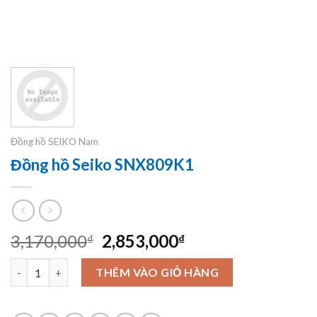
Đồng hồ SEIKO Nam
Đồng hồ Seiko SNX809K1
Original
Current
3,170,000
2,853,000
₫
₫
price
price
Đồng hồ Seiko SNX809K1 số lượng
was:
is:
THÊM VÀO GIỎ HÀNG
3,170,000₫.
2,853,000₫.