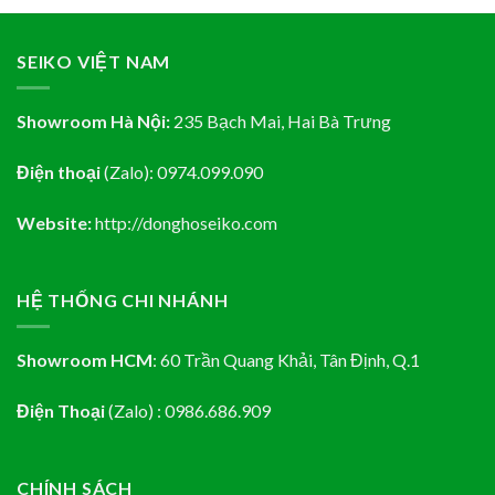
₫.
3,850,000₫.
3,465,000₫.
3,850,000₫.
3,465,000₫
SEIKO VIỆT NAM
Showroom Hà Nội:
235 Bạch Mai, Hai Bà Trưng
Điện thoại
(Zalo):
0974.099.090
Website:
http://donghoseiko.com
HỆ THỐNG CHI NHÁNH
Showroom HCM
:
60 Trần Quang Khải, Tân Định
, Q.1
Điện Thoại
(Zalo) : 0986.686.909
CHÍNH SÁCH