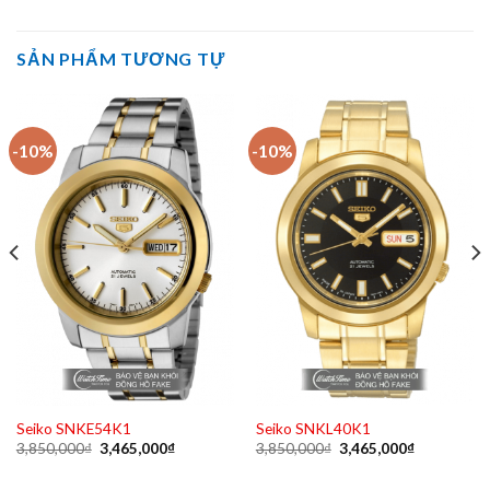
SẢN PHẨM TƯƠNG TỰ
-10%
-10%
Seiko SNKE54K1
Seiko SNKL40K1
Original
Current
Original
Current
3,850,000
₫
3,465,000
₫
3,850,000
₫
3,465,000
₫
price
price
price
price
was:
is:
was:
is: