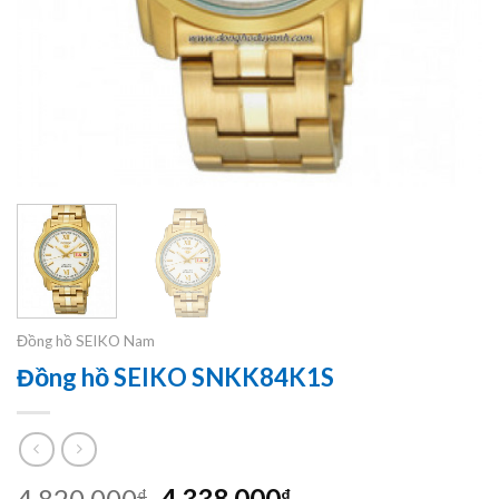
Đồng hồ SEIKO Nam
Đồng hồ SEIKO SNKK84K1S
Original
Current
4,820,000
4,338,000
₫
₫