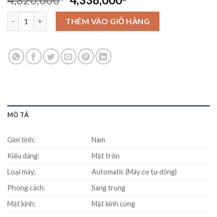
price
price
Đồng hồ SEIKO SNKK84K1S số lượng
was:
is:
THÊM VÀO GIỎ HÀNG
4,820,000₫.
4,338,000₫.
MÔ TẢ
Giới tính:
Nam
Kiểu dáng:
Mặt tròn
Loại máy:
Automatic (Máy cơ tự động)
Phong cách:
Sang trọng
Mặt kính:
Mặt kính cứng