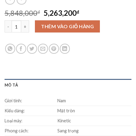
Original
Current
5,848,000
5,263,200
₫
₫
price
price
Đồng hồ SEIKO SKA461P1 số lượng
was:
is:
THÊM VÀO GIỎ HÀNG
5,848,000₫.
5,263,200₫.
MÔ TẢ
Giới tính:
Nam
Kiểu dáng:
Mặt tròn
Loại máy:
Kinetic
Phong cách:
Sang trọng