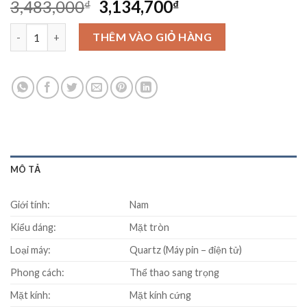
Original
Current
3,483,000
3,134,700
₫
₫
price
price
Đồng Hồ Seiko SGGA97P1 số lượng
was:
is:
THÊM VÀO GIỎ HÀNG
3,483,000₫.
3,134,700₫.
MÔ TẢ
Giới tính:
Nam
Kiểu dáng:
Mặt tròn
Loại máy:
Quartz (Máy pin – điện tử)
Phong cách:
Thể thao sang trọng
Mặt kính:
Mặt kính cứng