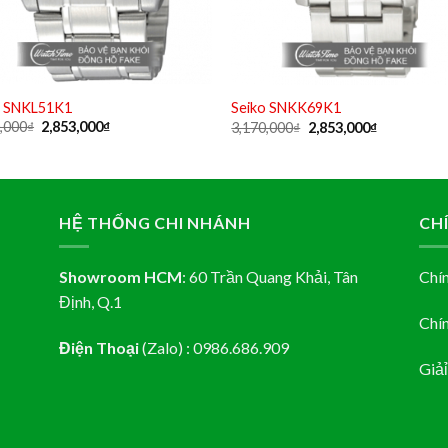
o SNKL51K1
Seiko SNKK69K1
Original
Current
Original
Current
,000
₫
2,853,000
₫
3,170,000
₫
2,853,000
₫
price
price
price
price
was:
is:
was:
is:
3,170,000₫.
2,853,000₫.
3,170,000₫.
2,853,000₫.
HỆ THỐNG CHI NHÁNH
CH
Showroom HCM
:
60 Trần Quang Khải, Tân
Chí
Định
, Q.1
Chí
Điện Thoại
(Zalo) : 0986.686.909
Giả