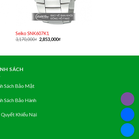
Seiko SNK607K1
Original
Current
3,170,000
₫
2,853,000
₫
price
price
was:
is:
3,170,000₫.
2,853,000₫.
ÍNH SÁCH
nh Sách Bảo Mật
nh Sách Bảo Hành
ỉ Quyết Khiếu Nại