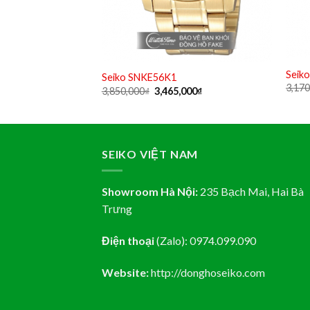
Seik
Seiko SNKE56K1
l
Current
000
₫
3,170
Original
Current
3,850,000
₫
3,465,000
₫
price
price
price
is:
was:
is:
000₫.
4,896,000₫.
3,850,000₫.
3,465,000₫.
SEIKO VIỆT NAM
Showroom Hà Nội:
235 Bạch Mai, Hai Bà
Trưng
Điện thoại
(Zalo):
0974.099.090
Website:
http://donghoseiko.com