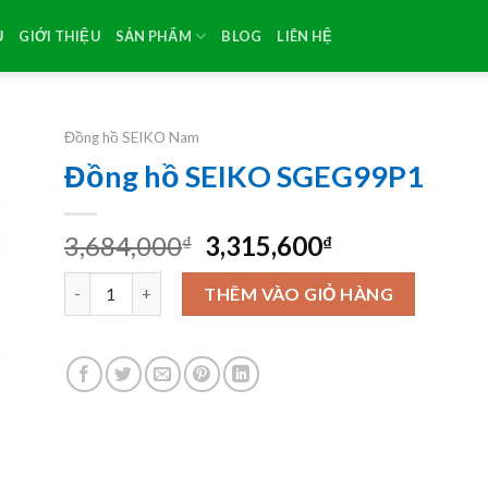
Ủ
GIỚI THIỆU
SẢN PHẨM
BLOG
LIÊN HỆ
Đồng hồ SEIKO Nam
Đồng hồ SEIKO SGEG99P1
Original
Current
3,684,000
3,315,600
₫
₫
price
price
Đồng hồ SEIKO SGEG99P1 số lượng
was:
is:
THÊM VÀO GIỎ HÀNG
3,684,000₫.
3,315,600₫.