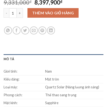
Original
Current
9,331,000
8,397,900
₫
₫
price
price
Đồng hồ SEIKO SBPY089G số lượng
was:
is:
THÊM VÀO GIỎ HÀNG
9,331,000₫.
8,397,900₫.
MÔ TẢ
Giới tính:
Nam
Kiểu dáng:
Mặt tròn
Loại máy:
Quartz Solar (Năng lượng ánh sáng)
Phong cách:
Thể thao sang trọng
Mặt kính:
Sapphire