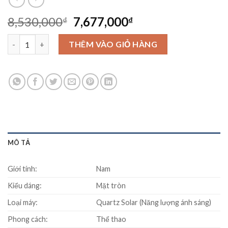
Original
Current
8,530,000
7,677,000
₫
₫
price
price
Đồng Hồ Seiko Prospex SNE439P1 số lượng
was:
is:
THÊM VÀO GIỎ HÀNG
8,530,000₫.
7,677,000₫.
MÔ TẢ
Giới tính:
Nam
Kiểu dáng:
Mặt tròn
Loại máy:
Quartz Solar (Năng lượng ánh sáng)
Phong cách:
Thể thao