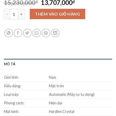
Original
Current
15,230,000
13,707,000
₫
₫
price
price
Đồng Hồ Seiko Presage SSA385J1 số lượng
was:
is:
THÊM VÀO GIỎ HÀNG
15,230,000₫.
13,707,000₫.
MÔ TẢ
Giới tính:
Nam
Kiểu dáng:
Mặt tròn
Loại máy:
Automatic (Máy cơ tự động)
Phong cách:
Hiện đại
Mặt kính:
Hardlex Crystal